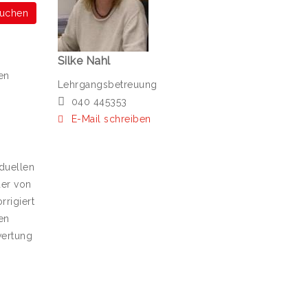
buchen
Silke Nahl
en
Lehrgangsbetreuung
040 445353
E-Mail schreiben
r
iduellen
der von
rrigiert
en
wertung