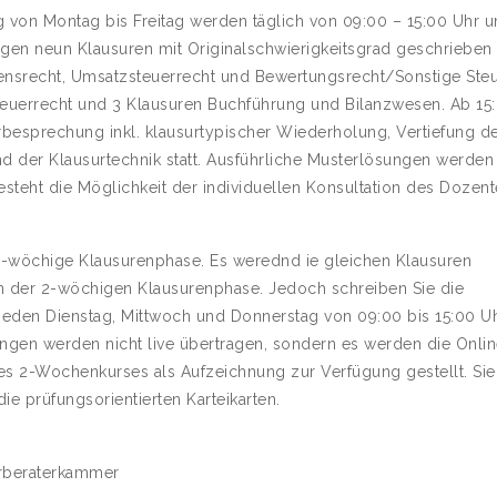
von Montag bis Freitag werden täglich von 09:00 – 15:00 Uhr u
en neun Klausuren mit Originalschwierigkeitsgrad geschrieben 
ensrecht, Umsatzsteuerrecht und Bewertungsrecht/Sonstige Steu
teuerrecht und 3 Klausuren Buchführung und Bilanzwesen. Ab 15
urbesprechung inkl. klausurtypischer Wiederholung, Vertiefung d
nd der Klausurtechnik statt. Ausführliche Musterlösungen werden
steht die Möglichkeit der individuellen Konsultation des Dozent
 3-wöchige Klausurenphase. Es werednd ie gleichen Klausuren
n der 2-wöchigen Klausurenphase. Jedoch schreiben Sie die
 jeden Dienstag, Mittwoch und Donnerstag von 09:00 bis 15:00 Uh
gen werden nicht live übertragen, sondern es werden die Onlin
s 2-Wochenkurses als Aufzeichnung zur Verfügung gestellt. Si
die prüfungsorientierten Karteikarten.
erberaterkammer