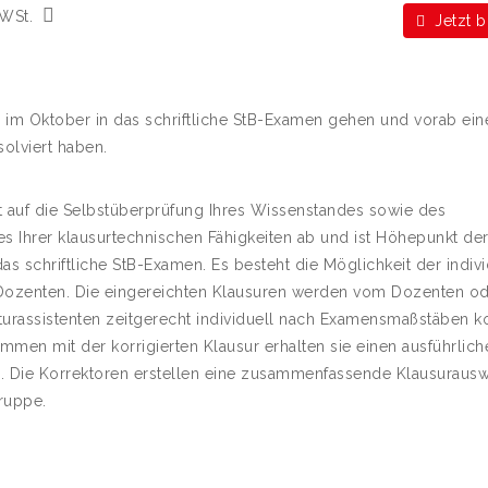
WSt.
Jetzt 
 im Oktober in das schriftliche StB-Examen gehen und vorab ein
olviert haben.
t auf die Selbstüberprüfung Ihres Wissenstandes sowie des
 Ihrer klausurtechnischen Fähigkeiten ab und ist Höhepunkt de
as schriftliche StB-Examen. Es besteht die Möglichkeit der indiv
 Dozenten. Die eingereichten Klausuren werden vom Dozenten o
turassistenten zeitgerecht individuell nach Examensmaßstäben ko
mmen mit der korrigierten Klausur erhalten sie einen ausführlich
 Die Korrektoren erstellen eine zusammenfassende Klausuraus
ruppe.