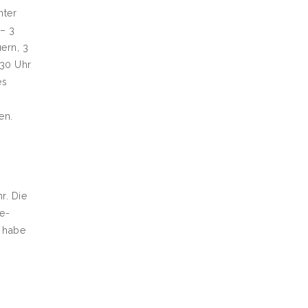
nter
– 3
ern, 3
:30 Uhr
es
en.
r. Die
e-
e habe