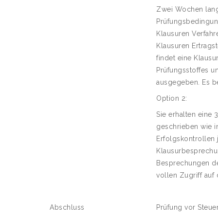
Zwei Wochen lang 
Prüfungsbedingung
Klausuren Verfahr
Klausuren Ertrags
findet eine Klaus
Prüfungsstoffes u
ausgegeben. Es be
Option 2:
Sie erhalten eine
geschrieben wie i
Erfolgskontrollen
Klausurbesprechun
Besprechungen de
vollen Zugriff auf 
Abschluss
Prüfung vor Steu